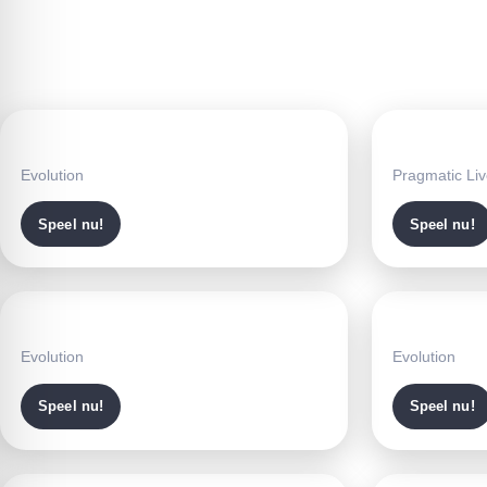
Lightning Dragon Tiger
Mega Bac
Evolution
Pragmatic Liv
Speel nu!
Speel nu!
Lightning Blackjack
Poker Lo
Evolution
Evolution
Speel nu!
Speel nu!