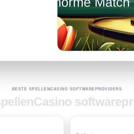
BESTE SPELLENCASINO SOFTWAREPROVIDERS
spellenCasino softwarepr
Tumble
Sakura Fortune Epic