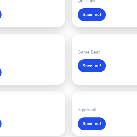
Quickspin
Speel nu!
Clovers: Hit the
Buffalo Trail
Game Beat
Speel nu!
lies
Raptor Doublemax
Yggdrasil
Speel nu!