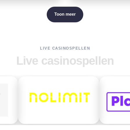
Toon meer
LIVE CASINOSPELLEN
Live casinospellen