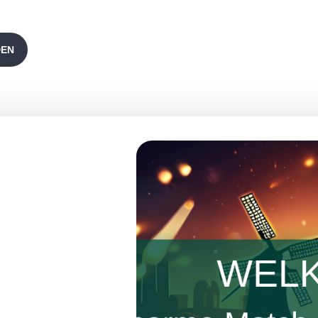
DEN
ino
SA-
e