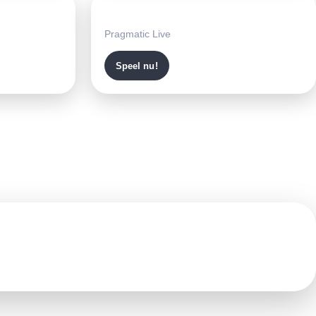
Gameshows
Pragmatic Live
Speel nu!
nd online casino