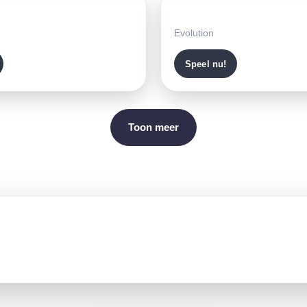
Treasure Map
Blackjack
Evolution
Speel nu!
Toon meer
 Nederland - KSA-vergu