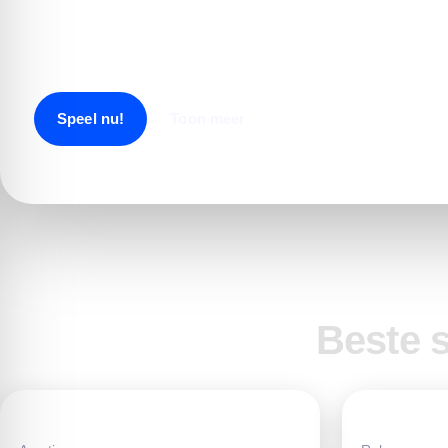
casino
Speel nu!
Toon meer
Beste 
Book of Aztec
Ancient 