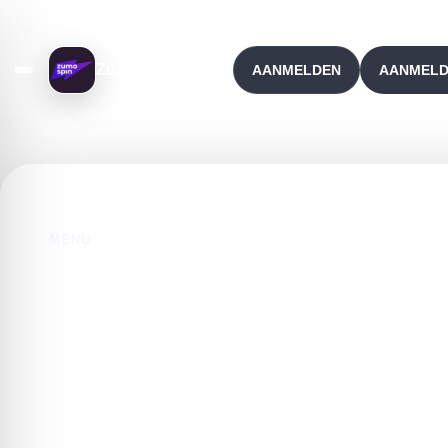
Zumospin Casino
AANMELDEN
AANMEL
MENU
Zumospin Cas
Nederland - K
vergund onlin